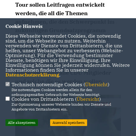
Tour sollen Leitfragen entwickelt
werden, die all die Themen
aufnehmen, die den Schwerpunkt im
Cookie Hinweis
zukünftigen Grundsatzprogramm
Diese Webseite verwendet Cookies, die notwendig
bilden sollen. Die CDU Ilsfeld fährt
sind, um die Webseite zu nutzen. Weiterhin
verwenden wir Dienste von Drittanbietern, die uns
gemeinsam in Fahrgemeinschaften
helfen, unser Webangebot zu verbessern (Website-
nach Heidelberg um mit Annegret
Optmierung). Für die Verwendung bestimmter
Dienste, benötigen wir Ihre Einwilligung. Ihre
Kramp-Karrenbauer zu diskutieren.
Einwilligung können Sie jederzeit widerrufen. Weitere
Informationen finden Sie in unserer
Eingeladen sind alle CDU Mitglieder
Datenschutzerklärung
.
und solche die es werden wollen.
Technisch notwendige Cookies (
Übersicht
)
Die notwendigen Cookies werden allein für den
ordnungsgemäßen Gebrauch der Webseite benötigt.
Cookies von Drittanbietern (
Übersicht
)
Zur Optimierung unserer Webseite binden wir Dienste und
Angebote von Drittanbietern ein.
Alle akzeptieren
Auswahl speichern