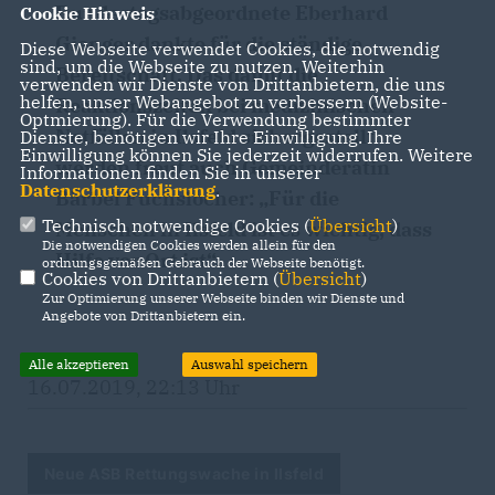
Bundestagsabgeordnete Eberhard
Cookie Hinweis
Gienger dankte für die ständige
Diese Webseite verwendet Cookies, die notwendig
sind, um die Webseite zu nutzen. Weiterhin
Bereitschaft. Das damit die
verwenden wir Dienste von Drittanbietern, die uns
helfen, unser Webangebot zu verbessern (Website-
Reaktionszeiten bei medizinischen
Optmierung). Für die Verwendung bestimmter
Notfällen in Ilsfeld sichergestellt
Dienste, benötigen wir Ihre Einwilligung. Ihre
Einwilligung können Sie jederzeit widerrufen. Weitere
werden freut auch Gemeinderätin
Informationen finden Sie in unserer
Datenschutzerklärung
.
Bärbel Fuchslocher: „Für die
Technisch notwendige Cookies (
Übersicht
)
Menschen in Ilsfeld ist es wichtig, dass
Die notwendigen Cookies werden allein für den
Hilfe vor Ort ist“.
ordnungsgemäßen Gebrauch der Webseite benötigt.
Cookies von Drittanbietern (
Übersicht
)
Zur Optimierung unserer Webseite binden wir Dienste und
Angebote von Drittanbietern ein.
Alle akzeptieren
Auswahl speichern
16.07.2019, 22:13 Uhr
Neue ASB Rettungswache in Ilsfeld