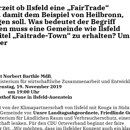
eit ob Ilsfeld eine „FairTrade“
 damit dem Beispiel von Heilbronn,
en soll. Was bedeutet der Begriff
ien muss eine Gemeinde wie Ilsfeld
Titel „Faitrade-Town“ zu erhalten? Um
ner
t Norbert Barthle MdB
,
nisterium für wirtschaftliche Zusammenarbeit und Entwick
enstag, 19. November 2019
um 19:00 Uhr
thof Krone in Ilsfeld-Auenstein
 von der Klimapartnerschaft von Ilsfeld mit Kouga in Süda
r Gemeinde vor.
Unsre Landtagsabgeordnete, Friedlinde G
nisterium für Ländlichen Raum und Verbraucherschutz, eine
chaft lenken. Für den CDU Ortsverband beginnt der faire
Ort. „Wir möchten, dass im Ilsfelder Konzept auch ein kla