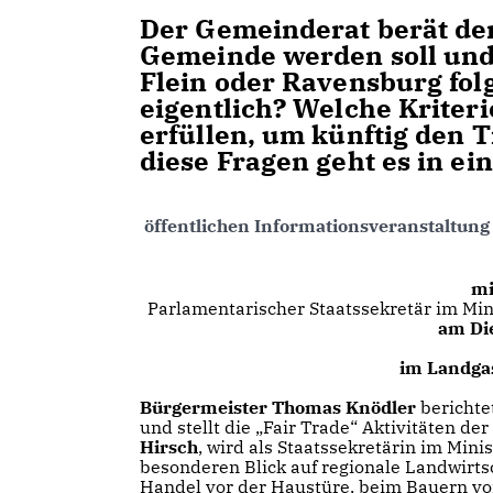
Der Gemeinderat berät derz
Gemeinde werden soll und
Flein oder Ravensburg folg
eigentlich? Welche Kriter
erfüllen, um künftig den 
diese Fragen geht es in ei
öffentlichen Informationsveranstaltung
mi
Parlamentarischer Staatssekretär im Mi
am Di
im Landgas
Bürgermeister Thomas Knödler
berichtet
und stellt die „Fair Trade“ Aktivitäten de
Hirsch
, wird als Staatssekretärin im Mi
besonderen Blick auf regionale Landwirts
Handel vor der Haustüre, beim Bauern vor 