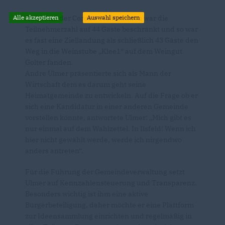
Alle akzeptieren
Auswahl speichern
Aufgrund der Corona-Maßnahmen war die
Teilnehmerzahl auf 44 Gäste beschränkt und so war
es fast eine Ziellandung als schließlich 43 Gäste den
Weg in die Weinstube „Klee1“ auf dem Weingut
Golter fanden.
Andre Ulmer präsentierte sich als Mann der
Wirtschaft dem es darum geht seine
Heimatgemeinde zu entwickeln. Auf die Frage ob er
sich eine Kandidatur in einer anderen Gemeinde
vorstellen könnte, antwortete Ulmer: „Mich gibt es
nur einmal auf dem Wahlzettel. In Ilsfeld! Wenn ich
hier nicht gewählt werde, werde ich nirgendwo
anders antreten“.
Für die Führung der Gemeindeverwaltung setzt
Ulmer auf Kennzahlensteuerung und Transparenz.
Besonders wichtig ist ihm eine aktive
Bürgerbeteiligung, daher möchte er eine Plattform
zur Ideensammlung einrichten und regelmäßig in