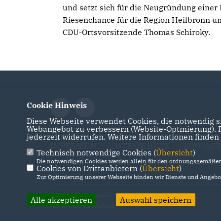
und setzt sich für die Neugründung einer 
Riesenchance für die Region Heilbronn um
CDU-Ortsvorsitzende Thomas Schiroky.
Cookie Hinweis
Diese Webseite verwendet Cookies, die notwendig si
Webangebot zu verbessern (Website-Optmierung). Fü
jederzeit widerrufen. Weitere Informationen finden
IMPRESSUM
DATENSCHUTZ
KONTAKT
Technisch notwendige Cookies (
Übersicht
)
Die notwendigen Cookies werden allein für den ordnungsgemäßen 
Cookies von Drittanbietern (
Übersicht
)
Zur Optimierung unserer Webseite binden wir Dienste und Angebot
@2026 CDU Gemeindeverband Ilsfeld
Alle akzeptieren
Auswahl speichern
Alle Rechte vorbehalten.